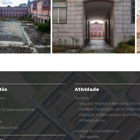
Nós
Atividade
os
Serviços
Estudos, Projetos e Assessoria Técni
Gestão e Fiscalização de Empreen
ão & Desenvolvimento
Operação e Manutenção de Sistema
Infraestruturas
es
stitucionais
Centros de Competências
Transportes