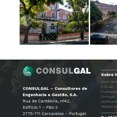
Sobre 
Quem Som
O Grupo
CONSULGAL – Consultores de
Investigaç
Engenharia e Gestão, S.A.
Formação
Rua de Cantábria, nº42,
Certificaçõ
Edifício 1 – Piso 2
Relações In
2775-711 Carcavelos – Portugal