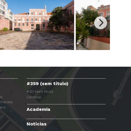
#359 (sem título)
#321 (sem título)
ca
Carreiras
dimentos
s e
Academia
Notícias