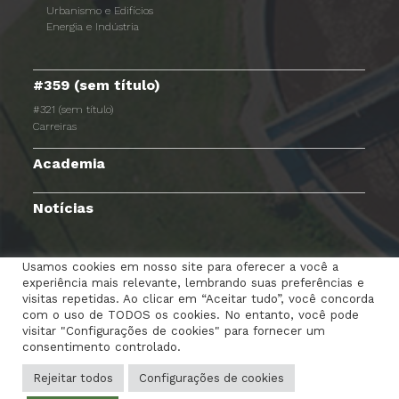
Urbanismo e Edifícios
Energia e Indústria
#359 (sem título)
#321 (sem título)
Carreiras
Academia
Notícias
Usamos cookies em nosso site para oferecer a você a
experiência mais relevante, lembrando suas preferências e
TERMOS E CONDIÇÕES
AVISO DE PRIVACIDADE
visitas repetidas. Ao clicar em “Aceitar tudo”, você concorda
com o uso de TODOS os cookies. No entanto, você pode
POLÍTICA DE COOKIES
RGPC
CANAL DENÚNCIAS
visitar "Configurações de cookies" para fornecer um
consentimento controlado.
PORTAL DOS COLABORADORES
CONTACTE-NOS
Rejeitar todos
Configurações de cookies