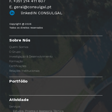
F. +351 214 411 607
E. geral@consulgal.pt
linkedIN CONSULGAL
Copyright @ 2026
Todos os direitos reservados
Sobre Nós
Quem Somos
O Grupo
Investigação & Desenvolvimento
Formação
Certificações
Relações Institucionais
Portfólio
Atividade
Serviços
Estudos, Projetos e Assessoria Técnica