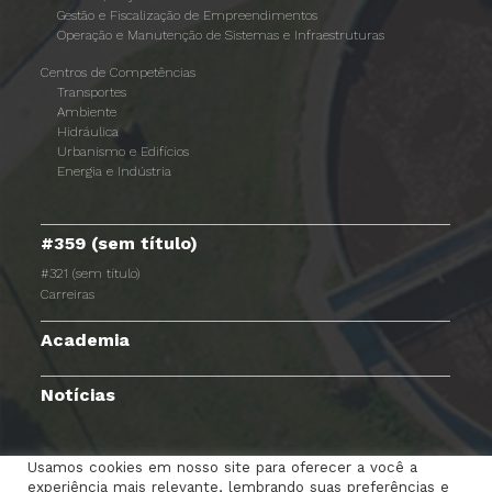
Gestão e Fiscalização de Empreendimentos
Operação e Manutenção de Sistemas e Infraestruturas
Centros de Competências
Transportes
Ambiente
Hidráulica
Urbanismo e Edifícios
Energia e Indústria
#359 (sem título)
#321 (sem título)
Carreiras
Academia
Notícias
Usamos cookies em nosso site para oferecer a você a
experiência mais relevante, lembrando suas preferências e
TERMOS E CONDIÇÕES
AVISO DE PRIVACIDADE