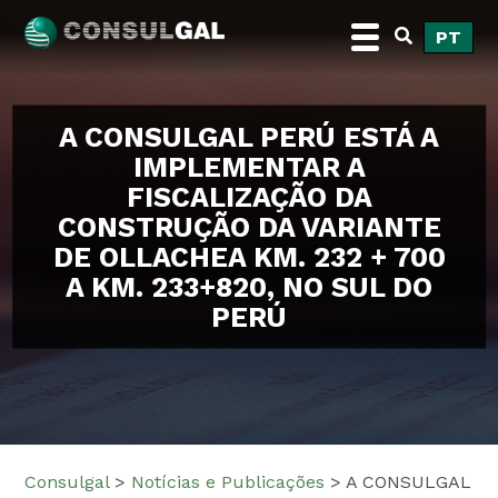
Skip
PT
to
content
Consulgal
A CONSULGAL PERÚ ESTÁ A
IMPLEMENTAR A
FISCALIZAÇÃO DA
CONSTRUÇÃO DA VARIANTE
DE OLLACHEA KM. 232 + 700
A KM. 233+820, NO SUL DO
PERÚ
Consulgal
>
Notícias e Publicações
>
A CONSULGAL