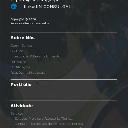
linkedIN CONSULGAL
Copyright @ 2026
Todos os direitos reservados
Sobre Nós
Quem Somos
O Grupo
Investigação & Desenvolvimento
Formação
Certificações
Relações Institucionais
Portfólio
Atividade
Serviços
Estudos, Projetos e Assessoria Técnica
Gestão e Fiscalização de Empreendimentos