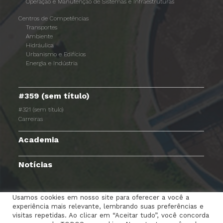
Operação e Manutenção de Sistemas e Infraestruturas
Centros de Competências
Transportes
Ambiente
Hidráulica
Urbanismo e Edifícios
Energia e Indústria
#359 (sem título)
#321 (sem título)
Carreiras
Academia
Notícias
Usamos cookies em nosso site para oferecer a você a
experiência mais relevante, lembrando suas preferências e
TERMOS E CONDIÇÕES
AVISO DE PRIVACIDADE
visitas repetidas. Ao clicar em “Aceitar tudo”, você concorda