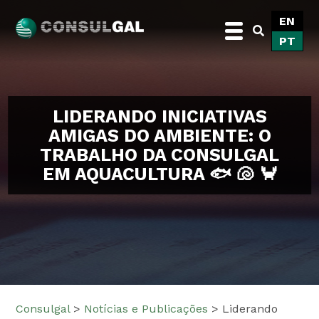
Skip
EN
to
PT
content
Consulgal
LIDERANDO INICIATIVAS
AMIGAS DO AMBIENTE: O
TRABALHO DA CONSULGAL
EM AQUACULTURA 🐟 🐚 🦀
Consulgal
>
Notícias e Publicações
>
Liderando