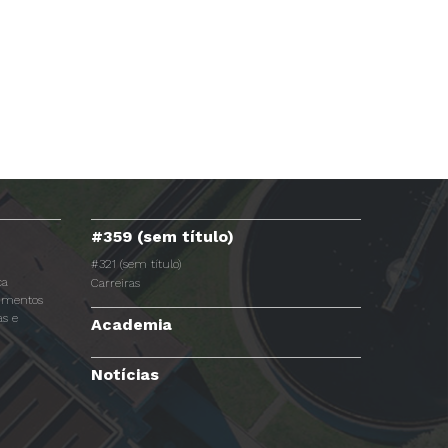
#359 (sem título)
#321 (sem título)
ca
Carreiras
dimentos
s e
Academia
Notícias