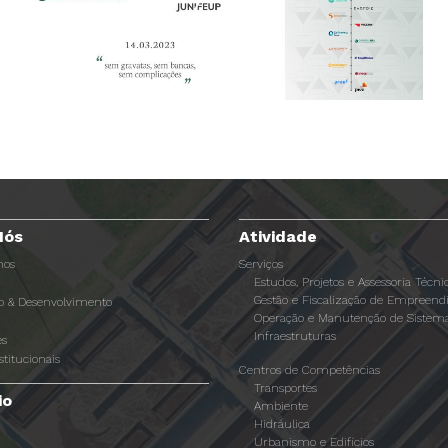
Nós
Atividade
os
Serviços
Estudos, Projetos e Assessoria Técni
Gestão e Fiscalização de Empreen
ão & Desenvolvimento
Operação e Manutenção de Sistema
Infraestruturas
es
stitucionais
Centros de Competências
Transportes
io
Ambiente
Hidráulica
Urbanismo e Edifícios