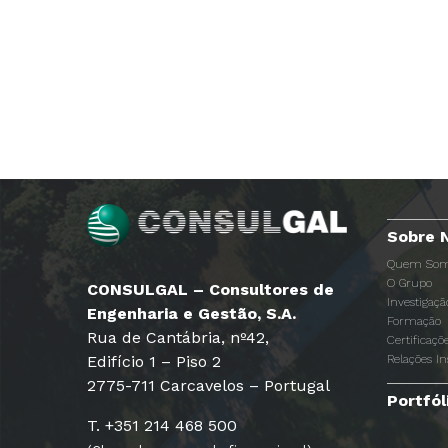
Sobre 
Quem Som
O Grupo
CONSULGAL – Consultores de
Investigaç
Engenharia e Gestão, S.A.
Formação
Rua de Cantábria, nº42,
Certificaçõ
Edifício 1 – Piso 2
Relações In
2775-711 Carcavelos – Portugal
Portfól
T. +351 214 468 500