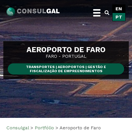
Skip
EN
to
PT
content
Consulgal
AEROPORTO DE FARO
FARO - PORTUGAL
TRANSPORTES | AEROPORTOS | GESTÃO E
FISCALIZAÇÃO DE EMPREENDIMENTOS
Consulgal
>
Portfólio
>
Aeroporto de Faro