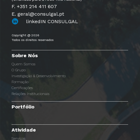
F. +351 214 411 607
E. geral@consulgal.pt
linkedIN CONSULGAL
Copyright @ 2026
Todos os direitos reservados
Sobre Nós
Quem Somos
O Grupo
Investigação & Desenvolvimento
Formação
Certificações
Relações Institucionais
Portfólio
Atividade
Serviços