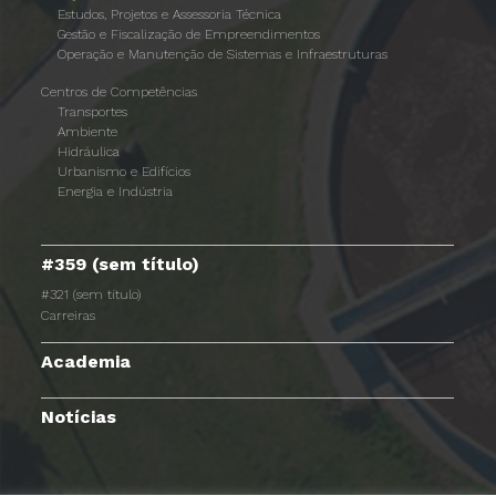
Estudos, Projetos e Assessoria Técnica
Gestão e Fiscalização de Empreendimentos
Operação e Manutenção de Sistemas e Infraestruturas
Centros de Competências
Transportes
Ambiente
Hidráulica
Urbanismo e Edifícios
Energia e Indústria
#359 (sem título)
#321 (sem título)
Carreiras
Academia
Notícias