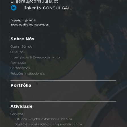
E. geral@consulgal.pt
linkedIN CONSULGAL
Copyright @ 2026
Todos os direitos reservados
Sobre Nós
Quem Somos
O Grupo
Investigação & Desenvolvimento
Formação
Certificações
Relações Institucionais
Portfólio
Atividade
Serviços
Estudos, Projetos e Assessoria Técnica
Gestão e Fiscalização de Empreendimentos