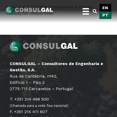
Skip
Consulgal
>
Estádios Autódromos e Outras
EN
to
Instalações Desportivas
PT
content
Consulgal
CONSULGAL – Consultores de Engenharia e
Gestão, S.A.
Rua de Cantábria, nº42,
Edifício 1 – Piso 2
2775-711 Carcavelos – Portugal
T. +351 214 468 500
(Chamada para a rede fixa nacional)
F. +351 214 411 607