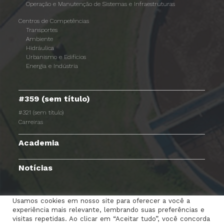
Operação e Manutenção de Sistemas e Infraestruturas
Centros de Competências
Transportes
Ambiente
Hidráulica
Urbanismo e Edifícios
Energia e Indústria
#359 (sem título)
#321 (sem título)
Carreiras
Academia
Notícias
Usamos cookies em nosso site para oferecer a você a
experiência mais relevante, lembrando suas preferências e
TERMOS E CONDIÇÕES
AVISO DE PRIVACIDADE
visitas repetidas. Ao clicar em “Aceitar tudo”, você concorda