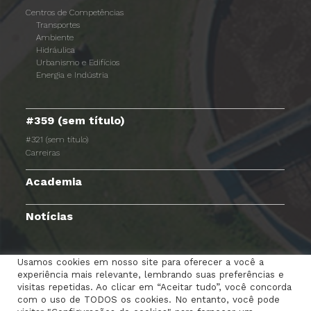
Centros de Competências
Transportes
Ambiente
Hidráulica
Urbanismo e Edifícios
Energia e Indústria
#359 (sem título)
#321 (sem título)
Carreiras
Academia
Notícias
Usamos cookies em nosso site para oferecer a você a
experiência mais relevante, lembrando suas preferências e
TERMOS E CONDIÇÕES
AVISO DE PRIVACIDADE
visitas repetidas. Ao clicar em “Aceitar tudo”, você concorda
com o uso de TODOS os cookies. No entanto, você pode
POLÍTICA DE COOKIES
RGPC
CANAL DENÚNCIAS