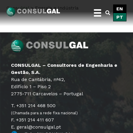
Skip
Consulgal
>
Energia e Indústria
EN
to
PT
content
Consulgal
CONSULGAL – Consultores de Engenharia e
Gestão, S.A.
Rua de Cantábria, nº42,
Edifício 1 – Piso 2
2775-711 Carcavelos – Portugal
T. +351 214 468 500
(Chamada para a rede fixa nacional)
F. +351 214 411 607
E. geral@consulgal.pt