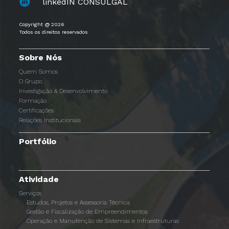
linkedIN CONSULGAL
Copyright @ 2026
Todos os direitos reservados
Sobre Nós
Quem Somos
O Grupo
Investigação & Desenvolvimento
Formação
Certificações
Relações Institucionais
Portfólio
Atividade
Serviços
Estudos, Projetos e Assessoria Técnica
Gestão e Fiscalização de Empreendimentos
Operação e Manutenção de Sistemas e Infraestruturas