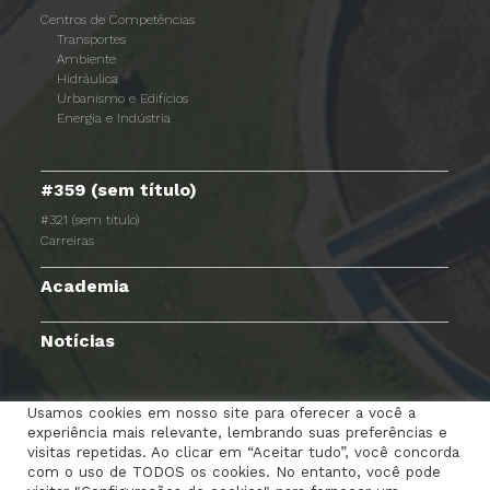
Centros de Competências
Transportes
Ambiente
Hidráulica
Urbanismo e Edifícios
Energia e Indústria
#359 (sem título)
#321 (sem título)
Carreiras
Academia
Notícias
Usamos cookies em nosso site para oferecer a você a
experiência mais relevante, lembrando suas preferências e
TERMOS E CONDIÇÕES
AVISO DE PRIVACIDADE
visitas repetidas. Ao clicar em “Aceitar tudo”, você concorda
com o uso de TODOS os cookies. No entanto, você pode
POLÍTICA DE COOKIES
RGPC
CANAL DENÚNCIAS