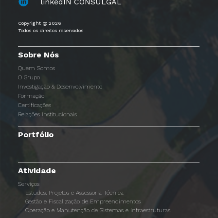
linkedIN CONSULGAL
Copyright @ 2026
Todos os direitos reservados
Sobre Nós
Quem Somos
O Grupo
Investigação & Desenvolvimento
Formação
Certificações
Relações Institucionais
Portfólio
Atividade
Serviços
Estudos, Projetos e Assessoria Técnica
Gestão e Fiscalização de Empreendimentos
Operação e Manutenção de Sistemas e Infraestruturas