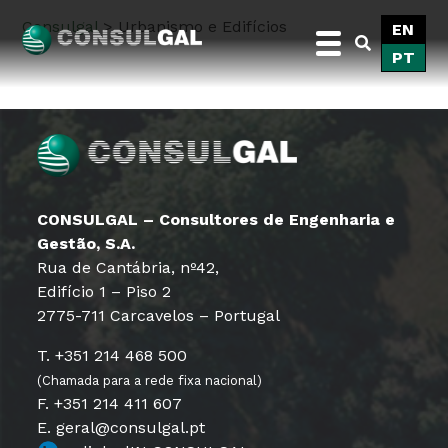
Skip
Consulgal
>
Urbanismo e Edifícios
EN
to
PT
content
Consulgal
CONSULGAL – Consultores de Engenharia e
Gestão, S.A.
Rua de Cantábria, nº42,
Edifício 1 – Piso 2
2775-711 Carcavelos – Portugal
T. +351 214 468 500
(Chamada para a rede fixa nacional)
F. +351 214 411 607
E. geral@consulgal.pt