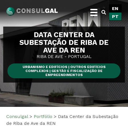
Skip
EN
to
PT
content
Consulgal
DATA CENTER DA
SUBESTAÇÃO DE RIBA DE
AVE DA REN
RIBA DE AVE - PORTUGAL
URBANISMO E EDIFÍCIOS | OUTROS EDIFÍCIOS
COMPLEXOS | GESTÃO E FISCALIZAÇÃO DE
EMPREENDIMENTOS
Consulgal
>
Portfólio
>
Data Center da Subestação
de Riba de Ave da REN