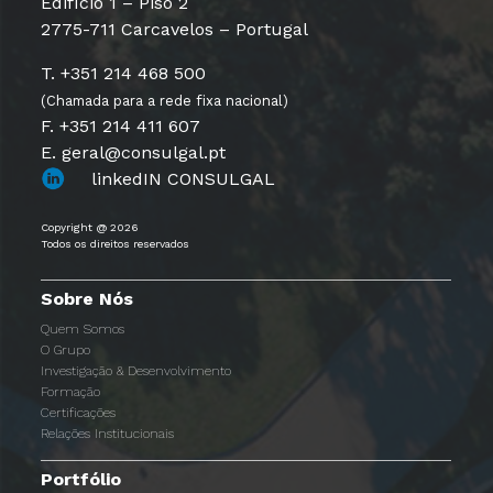
Edifício 1 – Piso 2
2775-711 Carcavelos – Portugal
T. +351 214 468 500
(Chamada para a rede fixa nacional)
F. +351 214 411 607
E. geral@consulgal.pt
linkedIN CONSULGAL
Copyright @ 2026
Todos os direitos reservados
Sobre Nós
Quem Somos
O Grupo
Investigação & Desenvolvimento
Formação
Certificações
Relações Institucionais
Portfólio