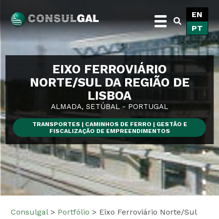
Skip
EN
to
PT
content
Consulgal
EIXO FERROVIÁRIO
NORTE/SUL DA REGIÃO DE
LISBOA
ALMADA, SETÚBAL - PORTUGAL
TRANSPORTES | CAMINHOS DE FERRO | GESTÃO E
FISCALIZAÇÃO DE EMPREENDIMENTOS
Consulgal
>
Portfólio
>
Eixo Ferroviário Norte/Sul