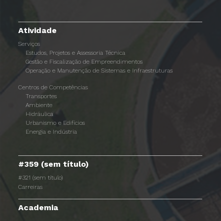
Atividade
Serviços
Estudos, Projetos e Assessoria Técnica
Gestão e Fiscalização de Empreendimentos
Operação e Manutenção de Sistemas e Infraestruturas
Centros de Competências
Transportes
Ambiente
Hidráulica
Urbanismo e Edifícios
Energia e Indústria
#359 (sem título)
#321 (sem título)
Carreiras
Academia