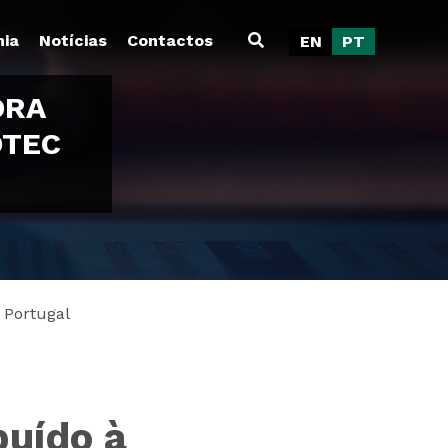
ia
Notícias
Contactos
EN
PT
ORA
OTEC
 Portugal
buído à