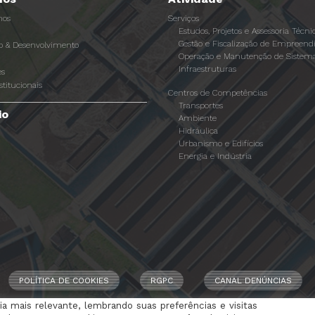
os
Serviços
Estudos, Projetos e Assessoria Técni
Gestão e Fiscalização de Empreen
ão & Desenvolvimento
Operação e Manutenção de Sistema
Infraestruturas
es
stitucionais
Centros de Competências
Transportes
io
Ambiente
Hidráulica
Urbanismo e Edifícios
Energia e Indústria
POLÍTICA DE COOKIES
RGPC
CANAL DENÚNCIAS
a mais relevante, lembrando suas preferências e visitas