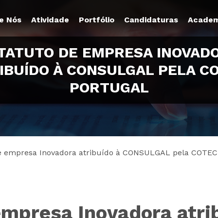
e Nós
Atividade
Portfólio
Candidaturas
Academ
TATUTO DE EMPRESA INOVAD
IBUÍDO À CONSULGAL PELA C
PORTUGAL
e empresa Inovadora atribuído à CONSULGAL pela COTEC
empresa Inovadora atri