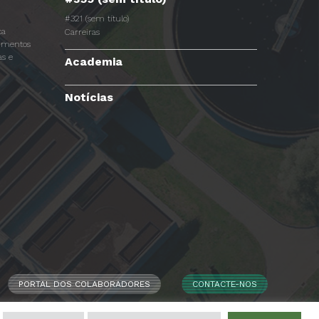
#321 (sem título)
ca
Carreiras
dimentos
s e
Academia
Notícias
PORTAL DOS COLABORADORES
CONTACTE-NOS