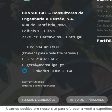
Quem Som
O Grupo
CONSULGAL – Consultores de
Investigaç
Engenharia e Gestão, S.A.
Formação
Rua de Cantábria, nº42,
Certificaçõ
Edifício 1 – Piso 2
Relações In
2775-711 Carcavelos – Portugal
Portfól
T. +351 214 468 500
(Chamada para a rede fixa nacional)
F. +351 214 411 607
E. geral@consulgal.pt
linkedIN CONSULGAL
Copyright @ 2026
Todos os direitos reservados
TERMOS E CONDIÇÕES
AVISO DE PRIVACIDADE
Usamos cookies em nosso site para oferecer a você a experiênci