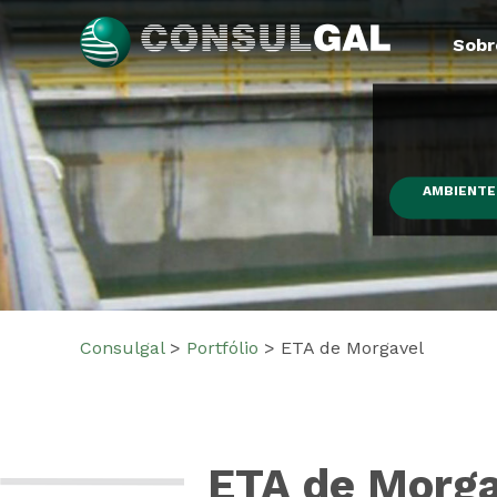
Skip
to
Sobr
content
Consulgal
AMBIENTE 
Consulgal
>
Portfólio
>
ETA de Morgavel
ETA de Morga