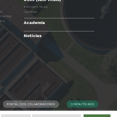
#321 (sem título)
ca
Carreiras
dimentos
s e
Academia
Notícias
PORTAL DOS COLABORADORES
CONTACTE-NOS