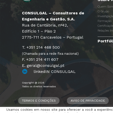
Quem Som
O Grupo
CONSULGAL – Consultores de
Investigaç
Engenharia e Gestão, S.A.
Formação
Rua de Cantábria, nº42,
Certificaçõ
Edifício 1 – Piso 2
Relações In
2775-711 Carcavelos – Portugal
Portfól
T. +351 214 468 500
(Chamada para a rede fixa nacional)
F. +351 214 411 607
E. geral@consulgal.pt
linkedIN CONSULGAL
Copyright @ 2026
Todos os direitos reservados
TERMOS E CONDIÇÕES
AVISO DE PRIVACIDADE
Usamos cookies em nosso site para oferecer a você a experiênci