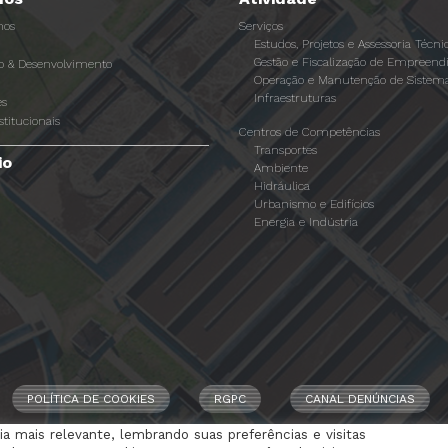
os
Serviços
Estudos, Projetos e Assessoria Técni
Gestão e Fiscalização de Empreen
ão & Desenvolvimento
Operação e Manutenção de Sistema
Infraestruturas
es
stitucionais
Centros de Competências
Transportes
io
Ambiente
Hidráulica
Urbanismo e Edifícios
Energia e Indústria
POLÍTICA DE COOKIES
RGPC
CANAL DENÚNCIAS
a mais relevante, lembrando suas preferências e visitas