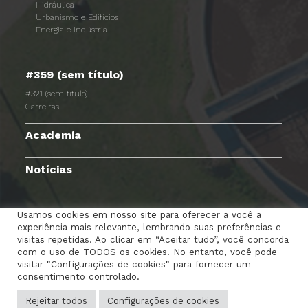
Hidráulica
Urbanismo e Edifícios
Energia e Indústria
#359 (sem título)
#321 (sem título)
Carreiras
Academia
Notícias
Usamos cookies em nosso site para oferecer a você a
experiência mais relevante, lembrando suas preferências e
TERMOS E CONDIÇÕES
AVISO DE PRIVACIDADE
visitas repetidas. Ao clicar em “Aceitar tudo”, você concorda
com o uso de TODOS os cookies. No entanto, você pode
POLÍTICA DE COOKIES
RGPC
CANAL DENÚNCIAS
visitar "Configurações de cookies" para fornecer um
consentimento controlado.
PORTAL DOS COLABORADORES
CONTACTE-NOS
Rejeitar todos
Configurações de cookies