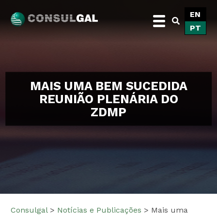
Skip
EN
to
PT
content
Consulgal
MAIS UMA BEM SUCEDIDA
REUNIÃO PLENÁRIA DO
ZDMP
Consulgal
>
Notícias e Publicações
>
Mais uma