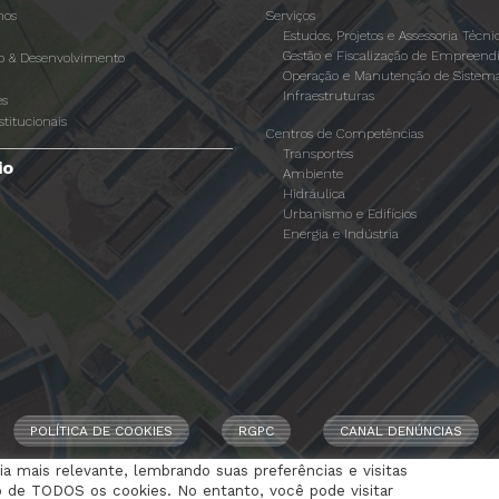
os
Serviços
Estudos, Projetos e Assessoria Técni
Gestão e Fiscalização de Empreen
ão & Desenvolvimento
Operação e Manutenção de Sistema
Infraestruturas
es
stitucionais
Centros de Competências
Transportes
io
Ambiente
Hidráulica
Urbanismo e Edifícios
Energia e Indústria
POLÍTICA DE COOKIES
RGPC
CANAL DENÚNCIAS
a mais relevante, lembrando suas preferências e visitas
o de TODOS os cookies. No entanto, você pode visitar