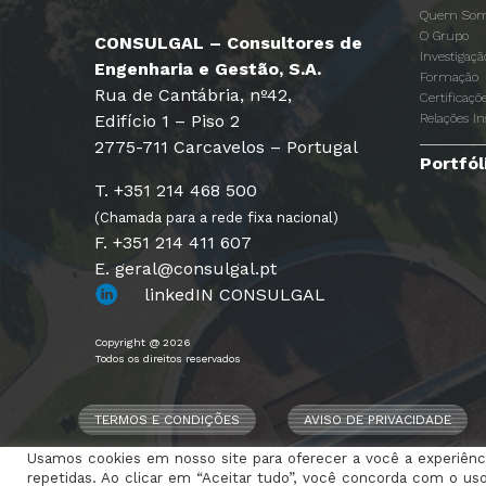
Quem Som
O Grupo
CONSULGAL – Consultores de
Investigaç
Engenharia e Gestão, S.A.
Formação
Rua de Cantábria, nº42,
Certificaçõ
Edifício 1 – Piso 2
Relações In
2775-711 Carcavelos – Portugal
Portfól
T. +351 214 468 500
(Chamada para a rede fixa nacional)
F. +351 214 411 607
E. geral@consulgal.pt
linkedIN CONSULGAL
Copyright @ 2026
Todos os direitos reservados
TERMOS E CONDIÇÕES
AVISO DE PRIVACIDADE
Usamos cookies em nosso site para oferecer a você a experiênci
repetidas. Ao clicar em “Aceitar tudo”, você concorda com o us