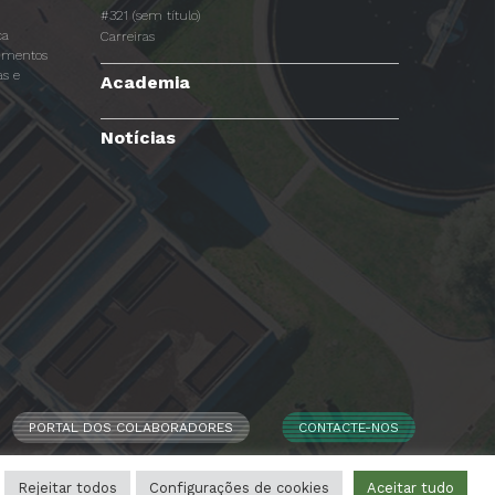
#321 (sem título)
ca
Carreiras
dimentos
s e
Academia
Notícias
PORTAL DOS COLABORADORES
CONTACTE-NOS
Rejeitar todos
Configurações de cookies
Aceitar tudo