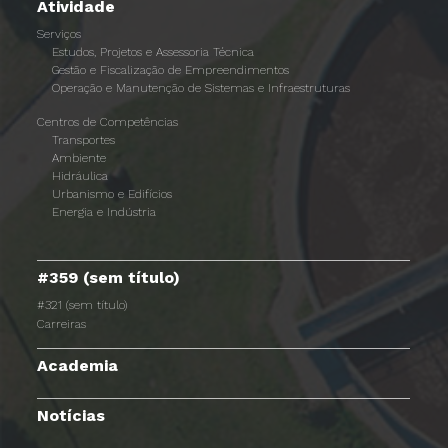
Atividade
Serviços
Estudos, Projetos e Assessoria Técnica
Gestão e Fiscalização de Empreendimentos
Operação e Manutenção de Sistemas e Infraestruturas
Centros de Competências
Transportes
Ambiente
Hidráulica
Urbanismo e Edifícios
Energia e Indústria
#359 (sem título)
#321 (sem título)
Carreiras
Academia
Notícias