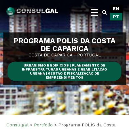
Skip
EN
to
PT
content
Consulgal
PROGRAMA POLIS DA COSTA
DE CAPARICA
COSTA DE CAPARICA - PORTUGAL
URBANISMO E EDIFÍCIOS | PLANEAMENTO DE
INFRAESTRUTURAS URBANAS E REABILITAÇÃO
URBANA | GESTÃO E FISCALIZAÇÃO DE
EMPREENDIMENTOS
Consulgal
>
Portfólio
>
Programa POLIS da Costa