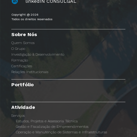
linkedIN CONSULGAL
Copyright @ 2026
Todos os direitos reservados
Sobre Nós
Quem Somos
O Grupo
Investigação & Desenvolvimento
Formação
Certificações
Relações Institucionais
Portfólio
Atividade
Serviços
Estudos, Projetos e Assessoria Técnica
Gestão e Fiscalização de Empreendimentos
Operação e Manutenção de Sistemas e Infraestruturas