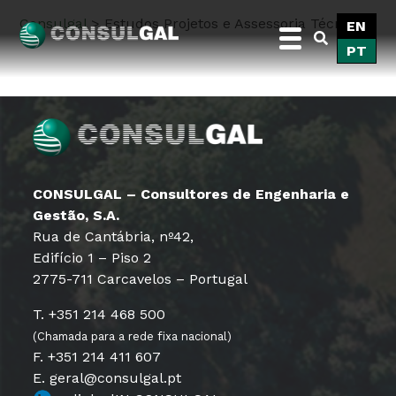
Skip
Consulgal
>
Estudos Projetos e Assessoria Técnica
EN
to
PT
content
Consulgal
CONSULGAL – Consultores de Engenharia e
Gestão, S.A.
Rua de Cantábria, nº42,
Edifício 1 – Piso 2
2775-711 Carcavelos – Portugal
T. +351 214 468 500
(Chamada para a rede fixa nacional)
F. +351 214 411 607
E. geral@consulgal.pt