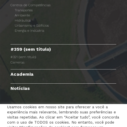
Centros de Competências
Transportes
Ambiente
Hidráulica
Urbanismo e Edifícios
Energia e Indústria
#359 (sem título)
#321 (sem título)
Carreiras
Academia
Notícias
Usamos cookies em nosso site para oferecer a você a
experiência mais relevante, lembrando suas preferências e
TERMOS E CONDIÇÕES
AVISO DE PRIVACIDADE
visitas repetidas. Ao clicar em “Aceitar tudo”, você concorda
com o uso de TODOS os cookies. No entanto, você pode
POLÍTICA DE COOKIES
RGPC
CANAL DENÚNCIAS