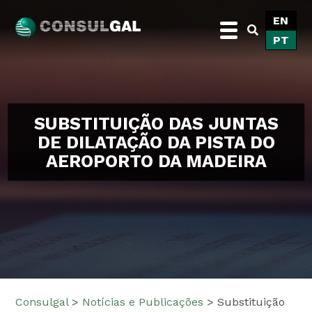
Skip
EN
to
PT
content
Consulgal
SUBSTITUIÇÃO DAS JUNTAS
DE DILATAÇÃO DA PISTA DO
AEROPORTO DA MADEIRA
Consulgal
>
Notícias e Publicações
>
Substituição