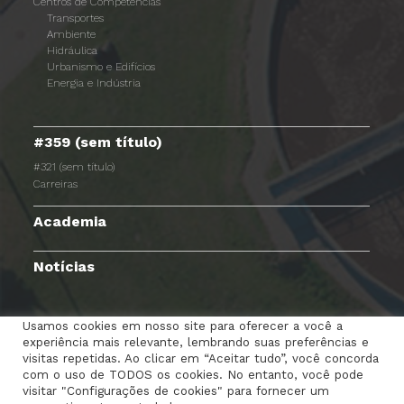
Centros de Competências
Transportes
Ambiente
Hidráulica
Urbanismo e Edifícios
Energia e Indústria
#359 (sem título)
#321 (sem título)
Carreiras
Academia
Notícias
Usamos cookies em nosso site para oferecer a você a
experiência mais relevante, lembrando suas preferências e
TERMOS E CONDIÇÕES
AVISO DE PRIVACIDADE
visitas repetidas. Ao clicar em “Aceitar tudo”, você concorda
com o uso de TODOS os cookies. No entanto, você pode
POLÍTICA DE COOKIES
RGPC
CANAL DENÚNCIAS
visitar "Configurações de cookies" para fornecer um