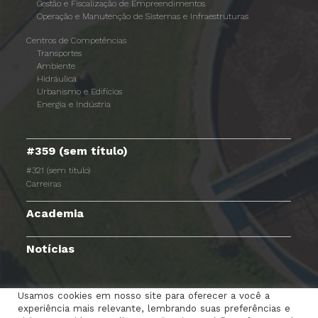
Gestão e Fiscalização de Empreendimentos
Operação e Manutenção de Sistemas e Infraestruturas
Centros de Competências
Transportes
Ambiente
Hidráulica
Urbanismo e Edifícios
Energia e Indústria
#359 (sem título)
#321 (sem título)
Carreiras
Academia
Notícias
Usamos cookies em nosso site para oferecer a você a
experiência mais relevante, lembrando suas preferências e
TERMOS E CONDIÇÕES
AVISO DE PRIVACIDADE