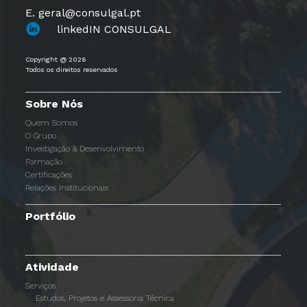
E. geral@consulgal.pt
linkedIN CONSULGAL
Copyright @ 2026
Todos os direitos reservados
Sobre Nós
Quem Somos
O Grupo
Investigação & Desenvolvimento
Formação
Certificações
Relações Institucionais
Portfólio
Atividade
Serviços
Estudos, Projetos e Assessoria Técnica