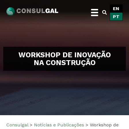
Skip
EN
to
PT
content
Consulgal
WORKSHOP DE INOVAÇÃO
NA CONSTRUÇÃO
Consulgal
>
Notícias e Publicações
>
Workshop de