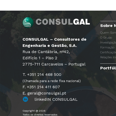
Sobre 
Quem Som
O Grupo
CONSULGAL – Consultores de
Investigaç
Engenharia e Gestão, S.A.
Formação
Rua de Cantábria, nº42,
Certificaçõ
Edifício 1 – Piso 2
Relações In
2775-711 Carcavelos – Portugal
Portfól
T. +351 214 468 500
(Chamada para a rede fixa nacional)
F. +351 214 411 607
E. geral@consulgal.pt
linkedIN CONSULGAL
Copyright @ 2026
Todos os direitos reservados