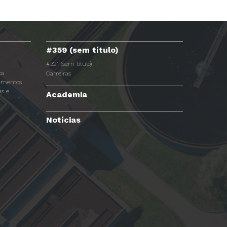
#359 (sem título)
#321 (sem título)
ca
Carreiras
dimentos
s e
Academia
Notícias