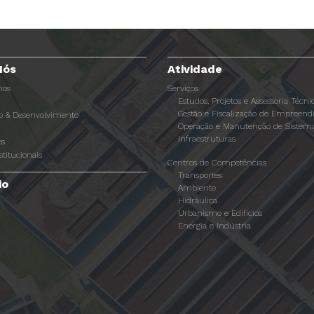
Nós
Atividade
os
Serviços
Estudos, Projetos e Assessoria Técni
Gestão e Fiscalização de Empreen
ão & Desenvolvimento
Operação e Manutenção de Sistema
Infraestruturas
es
stitucionais
Centros de Competências
Transportes
io
Ambiente
Hidráulica
Urbanismo e Edifícios
Energia e Indústria