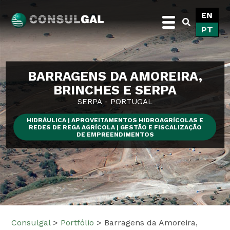
Skip
EN
to
PT
content
Consulgal
BARRAGENS DA AMOREIRA,
BRINCHES E SERPA
SERPA - PORTUGAL
HIDRÁULICA | APROVEITAMENTOS HIDROAGRÍCOLAS E
REDES DE REGA AGRÍCOLA | GESTÃO E FISCALIZAÇÃO
DE EMPREENDIMENTOS
Consulgal
>
Portfólio
>
Barragens da Amoreira,