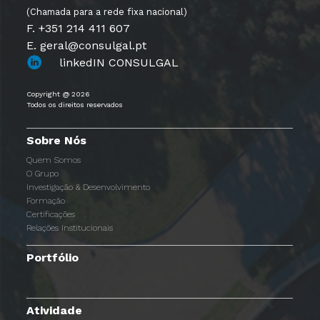
(Chamada para a rede fixa nacional)
F. +351 214 411 607
E. geral@consulgal.pt
linkedIN CONSULGAL
Copyright @ 2026
Todos os direitos reservados
Sobre Nós
Quem Somos
O Grupo
Investigação & Desenvolvimento
Formação
Certificações
Relações Institucionais
Portfólio
Atividade