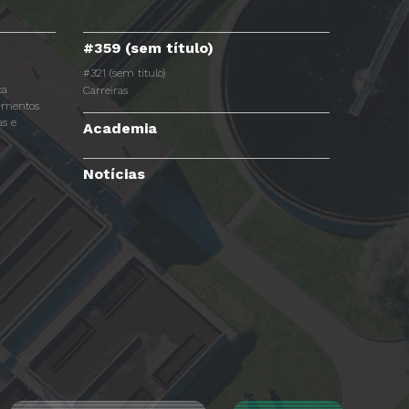
#359 (sem título)
#321 (sem título)
ca
Carreiras
dimentos
s e
Academia
Notícias