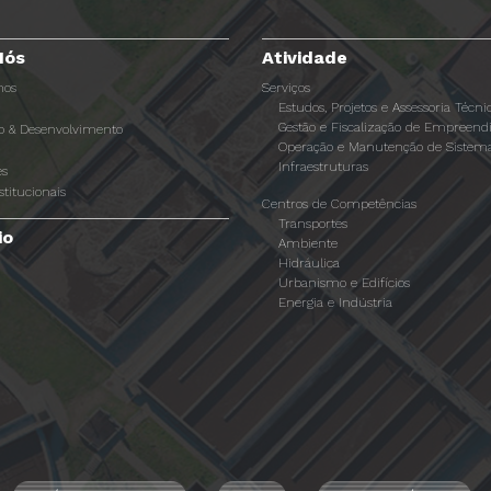
Nós
Atividade
os
Serviços
Estudos, Projetos e Assessoria Técni
Gestão e Fiscalização de Empreen
ão & Desenvolvimento
Operação e Manutenção de Sistema
Infraestruturas
es
stitucionais
Centros de Competências
Transportes
io
Ambiente
Hidráulica
Urbanismo e Edifícios
Energia e Indústria