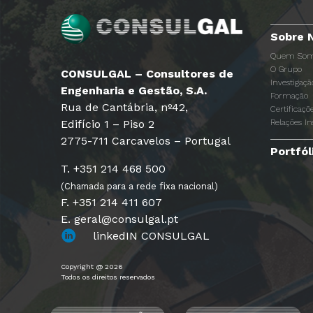
Sobre 
Quem Som
O Grupo
CONSULGAL – Consultores de
Investigaç
Engenharia e Gestão, S.A.
Formação
Rua de Cantábria, nº42,
Certificaçõ
Edifício 1 – Piso 2
Relações In
2775-711 Carcavelos – Portugal
Portfól
T. +351 214 468 500
(Chamada para a rede fixa nacional)
F. +351 214 411 607
E. geral@consulgal.pt
linkedIN CONSULGAL
Copyright @ 2026
Todos os direitos reservados