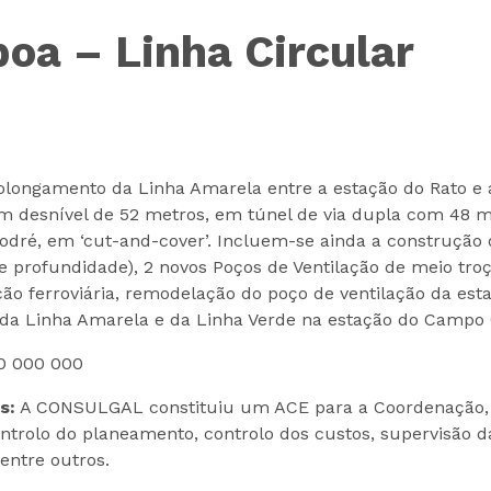
oa – Linha Circular
olongamento da Linha Amarela entre a estação do Rato e 
um desnível de 52 metros, em túnel de via dupla com 48 
 Sodré, em ‘cut-and-cover’. Incluem-se ainda a construção
e profundidade), 2 novos Poços de Ventilação de meio tro
ção ferroviária, remodelação do poço de ventilação da est
s da Linha Amarela e da Linha Verde na estação do Campo
0 000 000
s:
A CONSULGAL constituiu um ACE para a Coordenação, F
ntrolo do planeamento, controlo dos custos, supervisão da
 entre outros.