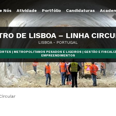
e Nós
Atividade
Portfólio
Candidaturas
Academ
RO DE LISBOA – LINHA CIRC
LISBOA - PORTUGAL
RTES | METROPOLITANOS PESADOS E LIGEIROS | GESTÃO E FISCALI
EMPREENDIMENTOS
Circular