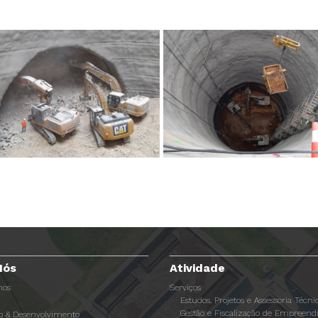
Nós
Atividade
os
Serviços
Estudos, Projetos e Assessoria Técni
Gestão e Fiscalização de Empreen
ão & Desenvolvimento