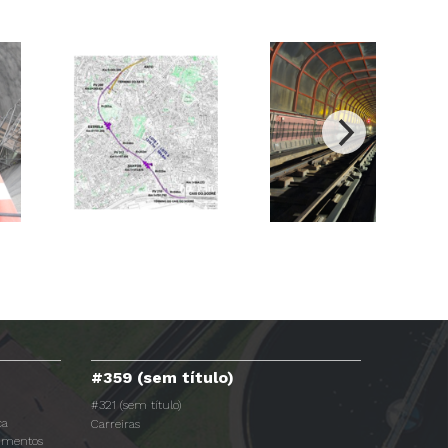
#359 (sem título)
#321 (sem título)
ca
Carreiras
dimentos