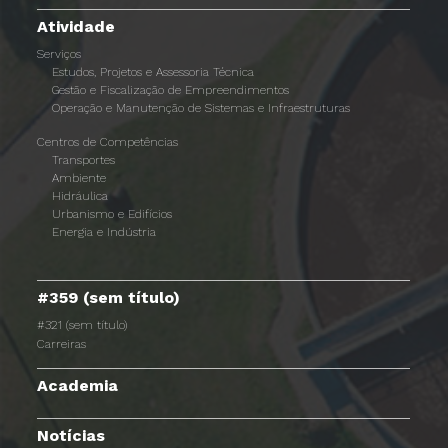
Atividade
Serviços
Estudos, Projetos e Assessoria Técnica
Gestão e Fiscalização de Empreendimentos
Operação e Manutenção de Sistemas e Infraestruturas
Centros de Competências
Transportes
Ambiente
Hidráulica
Urbanismo e Edifícios
Energia e Indústria
#359 (sem título)
#321 (sem título)
Carreiras
Academia
Notícias