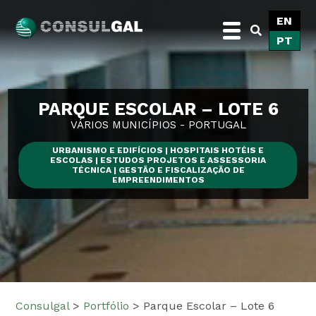
Skip
EN
to
PT
content
Consulgal
PARQUE ESCOLAR – LOTE 6
VÁRIOS MUNICÍPIOS - PORTUGAL
URBANISMO E EDIFÍCIOS | HOSPITAIS HOTÉIS E
ESCOLAS | ESTUDOS PROJETOS E ASSESSORIA
TÉCNICA | GESTÃO E FISCALIZAÇÃO DE
EMPREENDIMENTOS
Consulgal
>
Portfólio
>
Parque Escolar – Lote 6