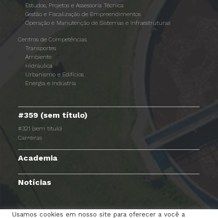
Estudos, Projetos e Assessoria Técnica
Gestão e Fiscalização de Empreendimentos
Operação e Manutenção de Sistemas e Infraestruturas
Centros de Competências
Transportes
Ambiente
Hidráulica
Urbanismo e Edifícios
Energia e Indústria
#359 (sem título)
#321 (sem título)
Carreiras
Academia
Notícias
Usamos cookies em nosso site para oferecer a você a