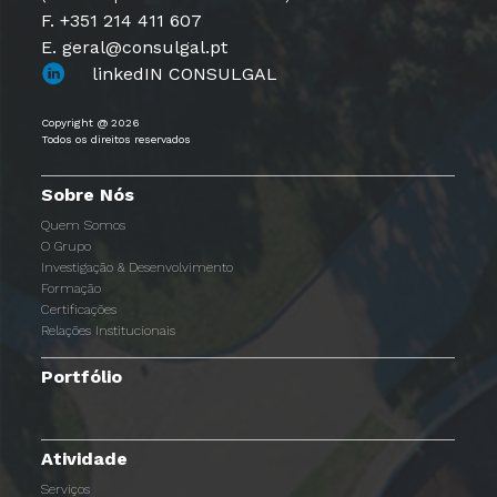
F. +351 214 411 607
E. geral@consulgal.pt
linkedIN CONSULGAL
Copyright @ 2026
Todos os direitos reservados
Sobre Nós
Quem Somos
O Grupo
Investigação & Desenvolvimento
Formação
Certificações
Relações Institucionais
Portfólio
Atividade
Serviços