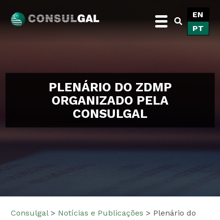
Skip
EN
to
PT
content
Consulgal
PLENÁRIO DO ZDMP
ORGANIZADO PELA
CONSULGAL
Consulgal
>
Notícias e Publicações
>
Plenário do