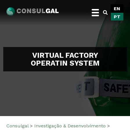
Skip
EN
to
PT
content
Consulgal
VIRTUAL FACTORY
OPERATIN SYSTEM
Consulgal
>
Investigação & Desenvolvimento
>