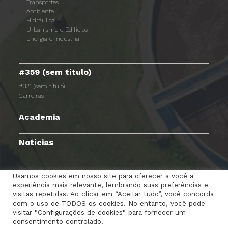
Transportes
Ambiente
Hidráulica
Urbanismo e Edifícios
Energia e Indústria
#359 (sem título)
#321 (sem título)
Carreiras
Academia
Notícias
Usamos cookies em nosso site para oferecer a você a
experiência mais relevante, lembrando suas preferências e
TERMOS E CONDIÇÕES
AVISO DE PRIVACIDADE
visitas repetidas. Ao clicar em “Aceitar tudo”, você concorda
com o uso de TODOS os cookies. No entanto, você pode
POLÍTICA DE COOKIES
RGPC
CANAL DENÚNCIAS
visitar "Configurações de cookies" para fornecer um
consentimento controlado.
PORTAL DOS COLABORADORES
CONTACTE-NOS